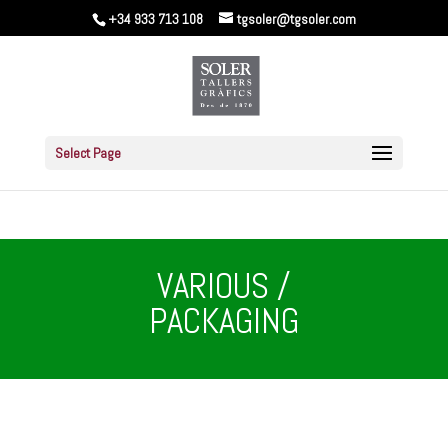
+34 933 713 108
tgsoler@tgsoler.com
Select Page
VARIOUS /
PACKAGING