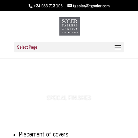
+34 933 713 108
tgsoler@tgsoler.com
Select Page
SPECIAL FINISHES
Placement of covers