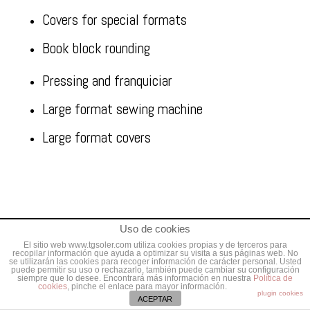
Covers for special formats
Book block rounding
Pressing and franquiciar
Large format sewing machine
Large format covers
Uso de cookies
© Talleres gráficos Soler 2016 -
Aviso legal
-
Política de
El sitio web www.tgsoler.com utiliza cookies propias y de terceros para
recopilar información que ayuda a optimizar su visita a sus páginas web. No
privacidad
-
se utilizarán las cookies para recoger información de carácter personal. Usted
puede permitir su uso o rechazarlo, también puede cambiar su configuración
siempre que lo desee. Encontrará más información en nuestra
Política de
cookies
, pinche el enlace para mayor información.
plugin cookies
ACEPTAR