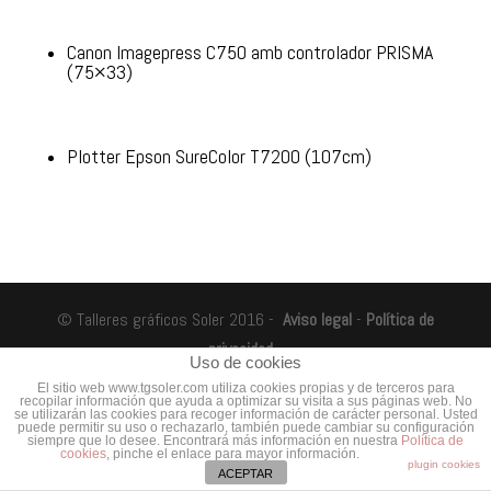
Canon Imagepress C750 amb controlador PRISMA
(75×33)
Plotter Epson SureColor T7200 (107cm)
© Talleres gráficos Soler 2016 -
Aviso legal
-
Política de
privacidad
-
Uso de cookies
El sitio web www.tgsoler.com utiliza cookies propias y de terceros para
recopilar información que ayuda a optimizar su visita a sus páginas web. No
se utilizarán las cookies para recoger información de carácter personal. Usted
puede permitir su uso o rechazarlo, también puede cambiar su configuración
siempre que lo desee. Encontrará más información en nuestra
Política de
cookies
, pinche el enlace para mayor información.
plugin cookies
ACEPTAR