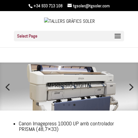
+34 933 713 108
tgsoler@tgsoler.com
Select Page
IMPRESSIÓ DIGITAL
Canon Imagepress 10000 UP amb controlador
PRISMA (48,7×33)