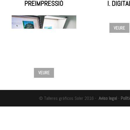
PREIMPRESSIÓ
I.
DIGITA
VEURE
VEURE
© Talleres gráficos Soler 2016 -
Aviso legal
-
Polít