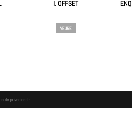
L
I.
OFFSET
ENQ
VEURE
ica de privacidad
-