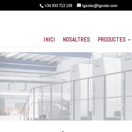
+34 933 713 108
tgsoler@tgsoler.com
INICI
NOSALTRES
PRODUCTES