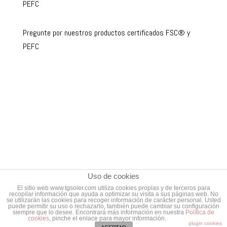
PEFC
Pregunte por nuestros productos certificados FSC® y
PEFC
Uso de cookies
El sitio web www.tgsoler.com utiliza cookies propias y de terceros para
recopilar información que ayuda a optimizar su visita a sus páginas web. No
se utilizarán las cookies para recoger información de carácter personal. Usted
© Talleres gráficos Soler 2016 -
Aviso legal
-
Política de
puede permitir su uso o rechazarlo, también puede cambiar su configuración
siempre que lo desee. Encontrará más información en nuestra
Política de
cookies
, pinche el enlace para mayor información.
privacidad
-
plugin cookies